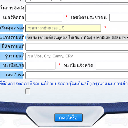
ยู่ในการจัดส่ง
เบอร์ติดต่อ
*
เลขบัตรประชาชน
เริ่มคุ้มครอง
*
ะเภทรถยนต์
ยี่ห้อรถยนต์
รุ่นรถยนต์
ทะเบียนรถ
*
ทะเบียนจังหวัด
เลขตัวรถ
้ที่ต้องการต่อภาษีรถยนต์ด้วย(รถอายุไม่เกิน7ปี)กรุณาแนบภาพส