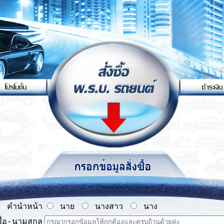
คำนำหน้า
นาย
นางสาว
นาง
ชื่อ-นามสกุล